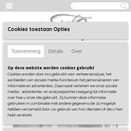
Cookies toestaan Opties
Inloggen
Registreren
UW WINKELWAGEN
Toestemming
Details
Over
Geen producten
(0)
Home
>
Shop
>
Collectie
>
Blazers & Jackets
> Jeansjacket Strass
Op deze website worden cookies gebruikt
stretch
Cookies worden door ons gebruikt voor verkeersanalyse, het
aanbieden van sociale media-functies en het personaliseren van
informatie en advertenties. Daarnaast verlenen we onze sociale
media-, advertentie- en analysepartners toegang tot informatie
over hoe u onze site gebruikt. Zij kunnen deze informatie
gebruiken in combinatie met andere gegevens die zij mogelijk
hebben verzameld door uw gebruik van hun diensten of die u hen
hebt verstrekt.