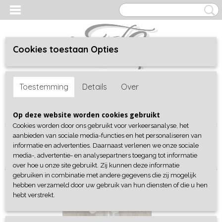
Cookies toestaan Opties
Inloggen
Registreren
UW WINKELWAGEN
Toestemming
Details
Over
Geen producten
(0)
Home
>
Shop
>
Schoenen
> Sneakers
Op deze website worden cookies gebruikt
Cookies worden door ons gebruikt voor verkeersanalyse, het
aanbieden van sociale media-functies en het personaliseren van
Sorteer op:
informatie en advertenties. Daarnaast verlenen we onze sociale
media-, advertentie- en analysepartners toegang tot informatie
over hoe u onze site gebruikt. Zij kunnen deze informatie
gebruiken in combinatie met andere gegevens die zij mogelijk
hebben verzameld door uw gebruik van hun diensten of die u hen
hebt verstrekt.