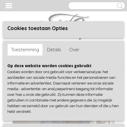
Cookies toestaan Opties
Inloggen
Registreren
UW WINKELWAGEN
Toestemming
Details
Over
Geen producten
(0)
Home
>
Shop
>
Collectie
>
Blazers & Jackets
> Jeansjacket Ripped
Op deze website worden cookies gebruikt
Cookies worden door ons gebruikt voor verkeersanalyse, het
aanbieden van sociale media-functies en het personaliseren van
informatie en advertenties. Daarnaast verlenen we onze sociale
media-, advertentie- en analysepartners toegang tot informatie
over hoe u onze site gebruikt. Zij kunnen deze informatie
gebruiken in combinatie met andere gegevens die zij mogelijk
hebben verzameld door uw gebruik van hun diensten of die u hen
hebt verstrekt.