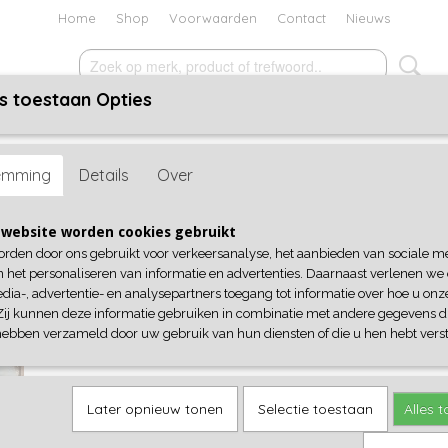
Home
Shop
Voorwaarden
Contact
Nieuws
s toestaan Opties
ACCESSOIRES
SCHOENEN
KADOBON
SALE
 S Woman
emming
Details
Over
Jeans S Woman
website worden cookies gebruikt
orden door ons gebruikt voor verkeersanalyse, het aanbieden van sociale m
€ 44,95
(inclusief btw 21%)
n het personaliseren van informatie en advertenties. Daarnaast verlenen we
dia-, advertentie- en analysepartners toegang tot informatie over hoe u onze
Maat
Aantal
Zij kunnen deze informatie gebruiken in combinatie met andere gegevens di
hebben verzameld door uw gebruik van hun diensten of die u hen hebt verst
IN WINKELWAGEN
Later opnieuw tonen
Selectie toestaan
Alles 