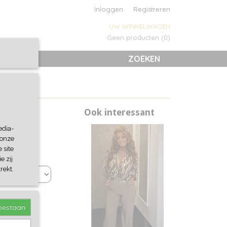
Inloggen
Registreren
UW WINKELWAGEN
Geen producten
(0)
ZOEKEN
Ook interessant
edia-
 onze
 site
e zij
rekt.
toestaan