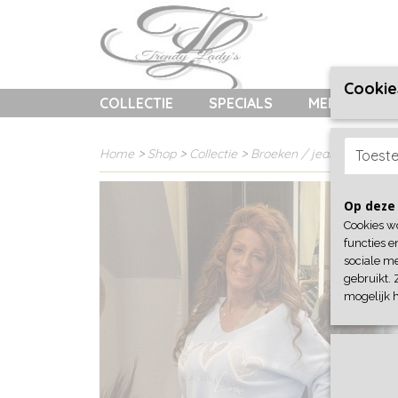
Cookie
COLLECTIE
SPECIALS
MERKEN
Home
>
Shop
>
Collectie
>
Broeken / jeans
> Jeans
Toest
Op deze 
Cookies w
functies e
sociale me
gebruikt. 
mogelijk 