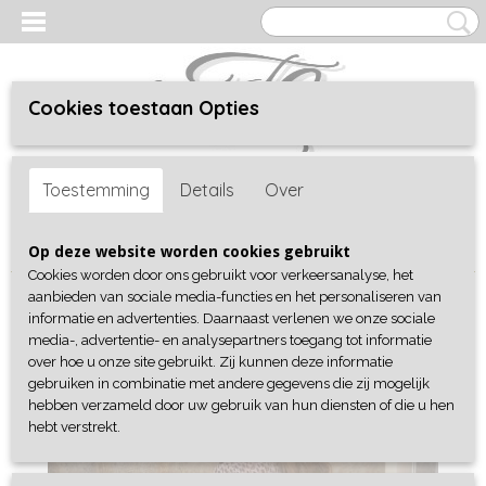
Cookies toestaan Opties
Inloggen
Registreren
UW WINKELWAGEN
Toestemming
Details
Over
Geen producten
(0)
Home
>
Shop
>
Collectie
>
Broeken / jeans
> Broek Zwart Yu & Me
Op deze website worden cookies gebruikt
Cookies worden door ons gebruikt voor verkeersanalyse, het
aanbieden van sociale media-functies en het personaliseren van
informatie en advertenties. Daarnaast verlenen we onze sociale
media-, advertentie- en analysepartners toegang tot informatie
over hoe u onze site gebruikt. Zij kunnen deze informatie
gebruiken in combinatie met andere gegevens die zij mogelijk
hebben verzameld door uw gebruik van hun diensten of die u hen
hebt verstrekt.