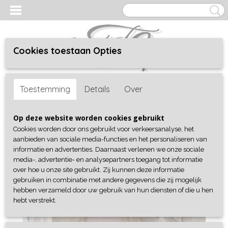
Cookies toestaan Opties
Inloggen
Registreren
UW WINKELWAGEN
Toestemming
Details
Over
Geen producten
(0)
Home
>
Shop
>
Collectie
>
Broeken / jeans
> Flairpants By Swan
Op deze website worden cookies gebruikt
Cookies worden door ons gebruikt voor verkeersanalyse, het
aanbieden van sociale media-functies en het personaliseren van
informatie en advertenties. Daarnaast verlenen we onze sociale
media-, advertentie- en analysepartners toegang tot informatie
over hoe u onze site gebruikt. Zij kunnen deze informatie
gebruiken in combinatie met andere gegevens die zij mogelijk
hebben verzameld door uw gebruik van hun diensten of die u hen
hebt verstrekt.