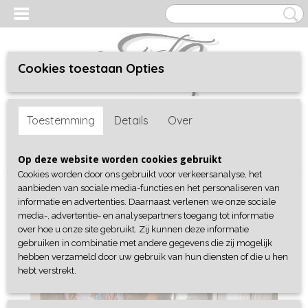
Cookies toestaan Opties
Inloggen
Registreren
UW WINKELWAGEN
Toestemming
Details
Over
Geen producten
(0)
Home
>
Shop
>
Collectie
>
Jurken
> Jurk Missy zomer Boho
Op deze website worden cookies gebruikt
Cookies worden door ons gebruikt voor verkeersanalyse, het
aanbieden van sociale media-functies en het personaliseren van
informatie en advertenties. Daarnaast verlenen we onze sociale
media-, advertentie- en analysepartners toegang tot informatie
over hoe u onze site gebruikt. Zij kunnen deze informatie
gebruiken in combinatie met andere gegevens die zij mogelijk
hebben verzameld door uw gebruik van hun diensten of die u hen
hebt verstrekt.