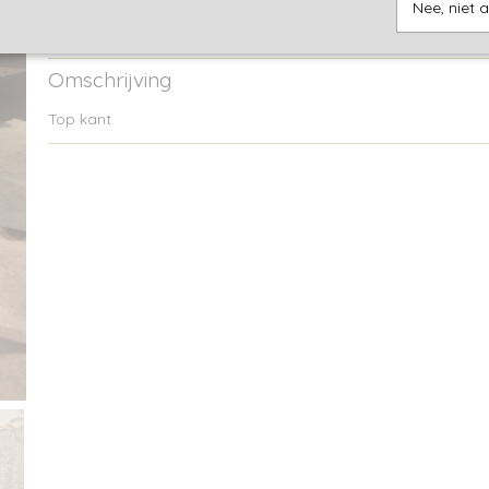
Nee, niet 
Specificaties
EAN code
9505731774646
Omschrijving
Top kant