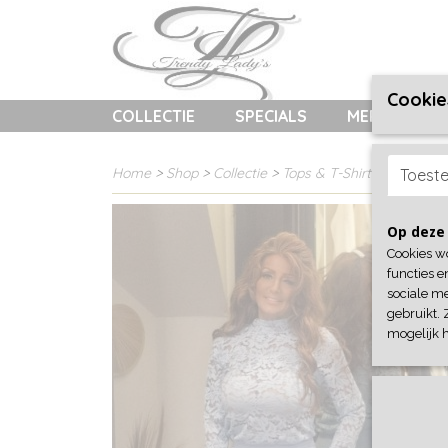
Cookie
COLLECTIE
SPECIALS
MERKEN
Home
>
Shop
>
Collectie
>
Tops & T-Shirts
> Top kant
Toest
Op deze 
Cookies w
functies e
sociale me
gebruikt. 
mogelijk 