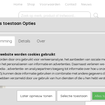
Home
Shop
Voorwaarden
Contact
Nieuws
s toestaan Opties
ACCESSOIRES
SCHOENEN
KADOBON
SALE
emming
Details
Over
Top kant
website worden cookies gebruikt
orden door ons gebruikt voor verkeersanalyse, het aanbieden van sociale m
€ 19,95
(inclusief btw 21%)
n het personaliseren van informatie en advertenties. Daarnaast verlenen we
dia-, advertentie- en analysepartners toegang tot informatie over hoe u onze
kleur
Aantal
Zij kunnen deze informatie gebruiken in combinatie met andere gegevens di
hebben verzameld door uw gebruik van hun diensten of die u hen hebt verst
IN WINKELWAGEN
Later opnieuw tonen
Selectie toestaan
Alles 