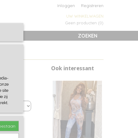
Inloggen
Registreren
UW WINKELWAGEN
Geen producten
(0)
ZOEKEN
Ook interessant
edia-
 onze
 site
e zij
rekt.
toestaan