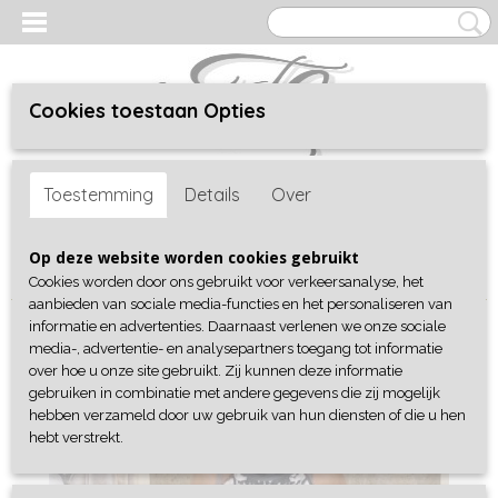
Cookies toestaan Opties
Inloggen
Registreren
UW WINKELWAGEN
Toestemming
Details
Over
Geen producten
(0)
Home
>
Shop
>
Collectie
>
Tops & T-Shirts
> Top Missy Neckless
Op deze website worden cookies gebruikt
haltertop
Cookies worden door ons gebruikt voor verkeersanalyse, het
aanbieden van sociale media-functies en het personaliseren van
informatie en advertenties. Daarnaast verlenen we onze sociale
media-, advertentie- en analysepartners toegang tot informatie
over hoe u onze site gebruikt. Zij kunnen deze informatie
gebruiken in combinatie met andere gegevens die zij mogelijk
hebben verzameld door uw gebruik van hun diensten of die u hen
hebt verstrekt.