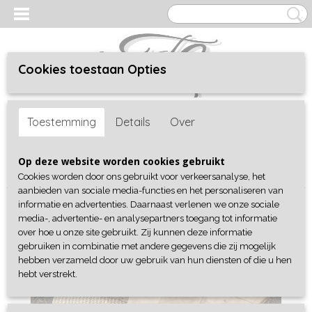
Cookies toestaan Opties
Inloggen
Registreren
UW WINKELWAGEN
Toestemming
Details
Over
Geen producten
(0)
Home
>
Shop
>
Schoenen
>
Laarzen & Cowboylaarzen
>
Op deze website worden cookies gebruikt
Cowboylaarzen Beige Studs
Cookies worden door ons gebruikt voor verkeersanalyse, het
aanbieden van sociale media-functies en het personaliseren van
informatie en advertenties. Daarnaast verlenen we onze sociale
media-, advertentie- en analysepartners toegang tot informatie
over hoe u onze site gebruikt. Zij kunnen deze informatie
gebruiken in combinatie met andere gegevens die zij mogelijk
hebben verzameld door uw gebruik van hun diensten of die u hen
hebt verstrekt.