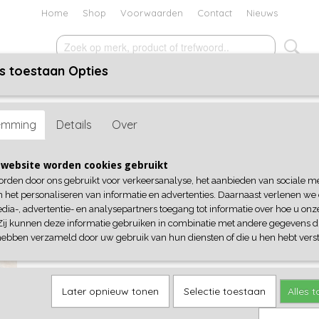
Home
Shop
Voorwaarden
Contact
Nieuws
s toestaan Opties
ACCESSOIRES
SCHOENEN
KADOBON
SALE
en
> Laarzen Cowboy Boho Beige
emming
Details
Over
Laarzen Cowboy Boho Beige
website worden cookies gebruikt
orden door ons gebruikt voor verkeersanalyse, het aanbieden van sociale m
€ 42,95
(inclusief btw 21%)
n het personaliseren van informatie en advertenties. Daarnaast verlenen we
dia-, advertentie- en analysepartners toegang tot informatie over hoe u onze
Maat
Aantal
Zij kunnen deze informatie gebruiken in combinatie met andere gegevens di
hebben verzameld door uw gebruik van hun diensten of die u hen hebt verst
IN WINKELWAGEN
Later opnieuw tonen
Selectie toestaan
Alles 