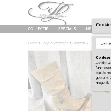
Cookie
COLLECTIE
SPECIALS
MERKEN
Home
>
Shop
>
Schoenen
>
Laarzen & Cowboylaarz
Toest
Op deze 
Cookies w
functies e
sociale me
gebruikt. 
mogelijk 