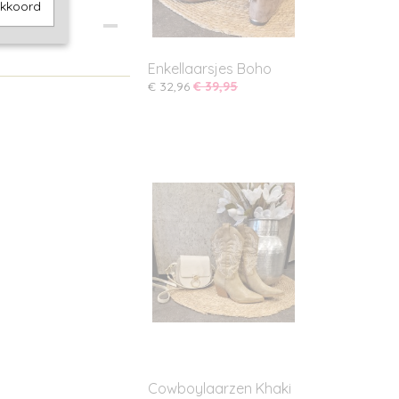
akkoord
Enkellaarsjes Boho
€ 32,96
€ 39,95
Cowboylaarzen Khaki