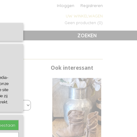
Inloggen
Registreren
UW WINKELWAGEN
Geen producten
(0)
ZOEKEN
Ook interessant
edia-
 onze
 site
e zij
rekt.
toestaan