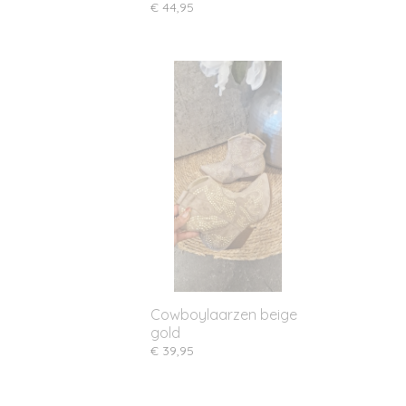
€ 44,95
Cowboylaarzen beige
gold
€ 39,95