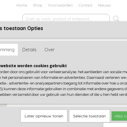
Home
Shop
Voorwaarden
Contact
Nieuws
s toestaan Opties
ACCESSOIRES
SCHOENEN
KADOBON
SALE
en
> Cowboylaarzen Beige
emming
Details
Over
Cowboylaarzen Beige
website worden cookies gebruikt
orden door ons gebruikt voor verkeersanalyse, het aanbieden van sociale m
€ 42,95
(inclusief btw 21%)
n het personaliseren van informatie en advertenties. Daarnaast verlenen we
dia-, advertentie- en analysepartners toegang tot informatie over hoe u onze
Maat
Aantal
Zij kunnen deze informatie gebruiken in combinatie met andere gegevens di
hebben verzameld door uw gebruik van hun diensten of die u hen hebt verst
IN WINKELWAGEN
Later opnieuw tonen
Selectie toestaan
Alles 