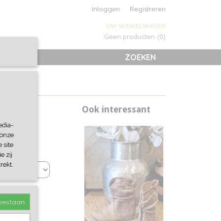
Inloggen
Registreren
UW WINKELWAGEN
Geen producten
(0)
ZOEKEN
Ook interessant
edia-
 onze
 site
e zij
rekt.
toestaan