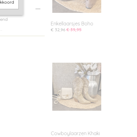
akkoord
tend
Enkellaarsjes Boho
..
€ 32,96
€ 39,95
Cowboylaarzen Khaki