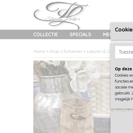
Cookie
COLLECTIE
SPECIALS
MERKEN
Home
>
Shop
>
Schoenen
>
Laarzen & Cowboylaarz
Toest
Op deze 
Cookies w
functies e
sociale me
gebruikt. 
mogelijk 