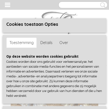
Cookies toestaan Opties
Inloggen
Registreren
UW WINKELWAGEN
Toestemming
Details
Over
Geen producten
(0)
Home
>
Shop
>
Schoenen
>
Slippers/ Sandalen
> Slippers Strass
Op deze website worden cookies gebruikt
Flexible
Cookies worden door ons gebruikt voor verkeersanalyse, het
aanbieden van sociale media-functies en het personaliseren van
informatie en advertenties. Daarnaast verlenen we onze sociale
media-, advertentie- en analysepartners toegang tot informatie
over hoe u onze site gebruikt. Zij kunnen deze informatie
gebruiken in combinatie met andere gegevens die zij mogelijk
hebben verzameld door uw gebruik van hun diensten of die u hen
hebt verstrekt.