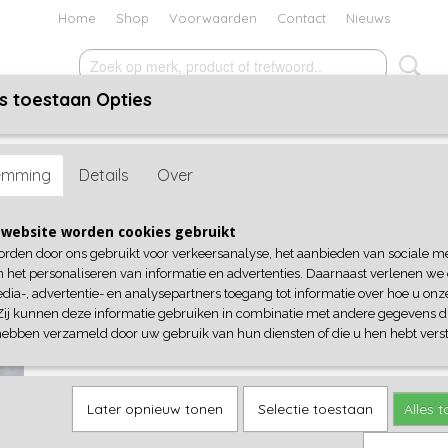
Home
Shop
Voorwaarden
Contact
Nieuws
s toestaan Opties
ACCESSOIRES
SCHOENEN
KADOBON
SALE
pper Gold Bronze
emming
Details
Over
Slipper Gold Bronze
website worden cookies gebruikt
orden door ons gebruikt voor verkeersanalyse, het aanbieden van sociale m
€ 19,95
(inclusief btw 21%)
n het personaliseren van informatie en advertenties. Daarnaast verlenen we
dia-, advertentie- en analysepartners toegang tot informatie over hoe u onze
Maat
Aantal
Zij kunnen deze informatie gebruiken in combinatie met andere gegevens di
hebben verzameld door uw gebruik van hun diensten of die u hen hebt verst
IN WINKELWAGEN
Later opnieuw tonen
Selectie toestaan
Alles 