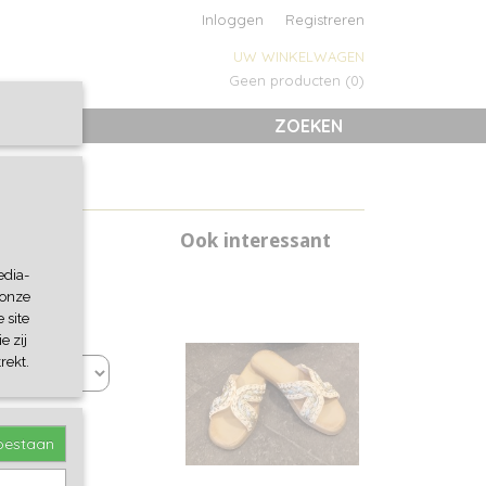
Inloggen
Registreren
UW WINKELWAGEN
Geen producten
(0)
ZOEKEN
Ook interessant
edia-
 onze
 site
e zij
rekt.
toestaan