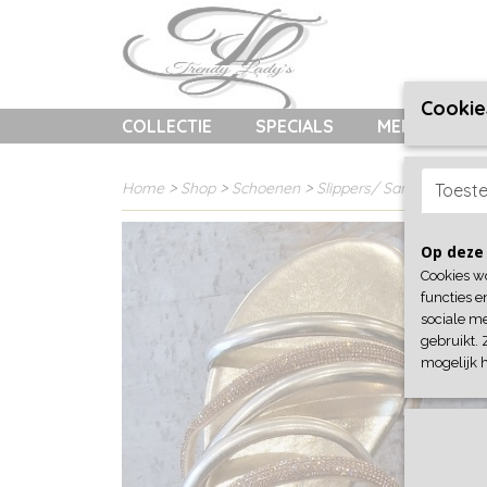
Cookie
COLLECTIE
SPECIALS
MERKEN
Home
>
Shop
>
Schoenen
>
Slippers/ Sandalen
> Sli
Toest
Op deze 
Cookies w
functies e
sociale me
gebruikt. 
mogelijk 