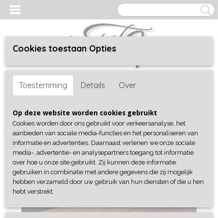
Cookies toestaan Opties
Inloggen
Registreren
UW WINKELWAGEN
Toestemming
Details
Over
Geen producten
(0)
Home
>
Shop
>
Schoenen
>
Slippers/ Sandalen
> Instapper Eva
Op deze website worden cookies gebruikt
Beige
Cookies worden door ons gebruikt voor verkeersanalyse, het
aanbieden van sociale media-functies en het personaliseren van
informatie en advertenties. Daarnaast verlenen we onze sociale
media-, advertentie- en analysepartners toegang tot informatie
over hoe u onze site gebruikt. Zij kunnen deze informatie
gebruiken in combinatie met andere gegevens die zij mogelijk
hebben verzameld door uw gebruik van hun diensten of die u hen
hebt verstrekt.