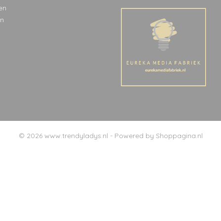
en
n
© 2026 www.trendyladys.nl - Powered by Shoppagina.nl