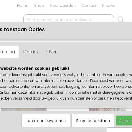
Home
Shop
Voorwaarden
Contact
Nieuws
s toestaan Opties
ACCESSOIRES
SCHOENEN
KADOBON
SALE
emming
Details
Over
r op:
website worden cookies gebruikt
orden door ons gebruikt voor verkeersanalyse, het aanbieden van sociale m
n het personaliseren van informatie en advertenties. Daarnaast verlenen we
dia-, advertentie- en analysepartners toegang tot informatie over hoe u onze
Zij kunnen deze informatie gebruiken in combinatie met andere gegevens di
hebben verzameld door uw gebruik van hun diensten of die u hen hebt verst
Later opnieuw tonen
Selectie toestaan
Alles 