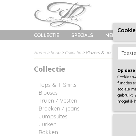
Cookie
COLLECTIE
SPECIALS
MERKEN
Home
>
Shop
>
Collectie
> Blazers & Jackets
Toest
Collectie
Sortee
Op deze 
Cookies w
functies e
Tops & T-Shirts
sociale me
Blouses
gebruikt. 
Truien / Vesten
mogelijk 
Broeken / jeans
Jumpsuites
Jurken
Rokken