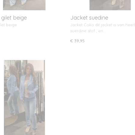
gilet beige
Jacket suedine
ilet beige
Jacket Coko dit jacket is van heerl
suerdine stof , en…
€ 39,95