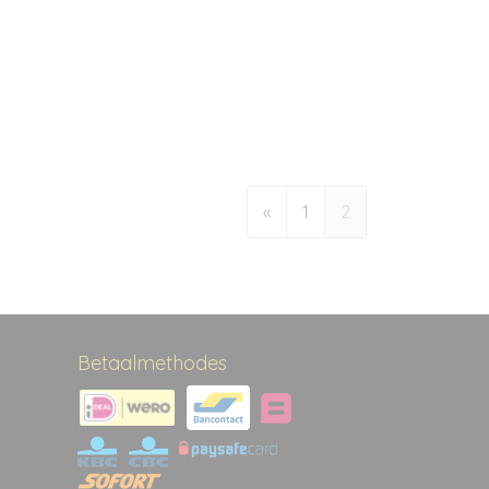
«
1
2
Betaalmethodes