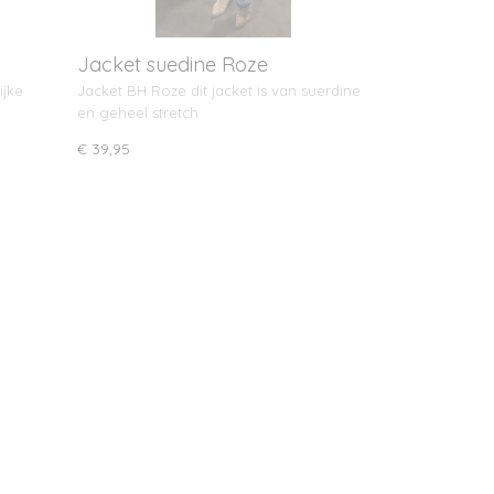
Jacket suedine Roze
ijke
Jacket BH Roze dit jacket is van suerdine
en geheel stretch
€ 39,95