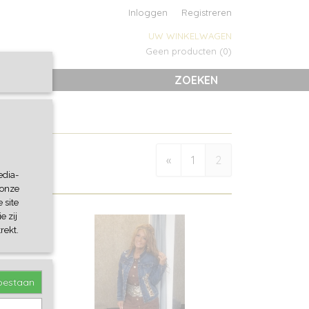
Inloggen
Registreren
UW WINKELWAGEN
Geen producten
(0)
ZOEKEN
«
1
2
edia-
 onze
 site
e zij
rekt.
toestaan