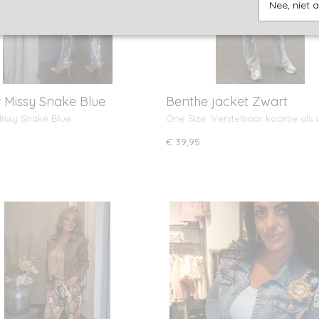
Nee, niet 
r Missy Snake Blue
Benthe jacket Zwart
Missy Snake Blue
One SIze Verstelbaar koortje als 
€ 39,95