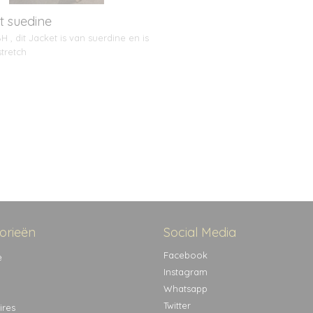
t suedine
H , dit Jacket is van suerdine en is
tretch
orieën
Social Media
Facebook
e
Instagram
Whatsapp
Twitter
ires