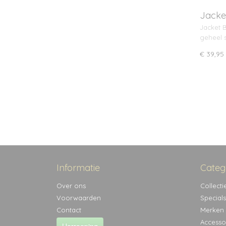
Jacke
Jacket B
geheel s
€ 39,95
Informatie
Categ
Over ons
Collecti
Voorwaarden
Specials
Contact
Merken
Accesso